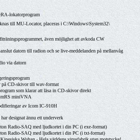
QRA-lokatorprogram
nas till MU-Locator, placeras i C:\Windows\System32\
afiträningsprogrammet, även möjlighet att avkoda CW
anslut datorn till radion och se live-meddelanden på mellanvåg
dio via datorn
igeringsprogram
r på CD-skivor till wav-format
rogram som klarar att läsa in CD-skivor direkt
ör mRS miniVNA
odifieringar av Icom IC-910H
r designat ännu ett underverk
ton Radio-SAQ med ljudkortet i din PC (i exe-format)
on Radio-SAQ med ljudkortet i din PC (i txt-format)
Kinesiska Wuhan - Hela världens virusfabrik utan motstycke!