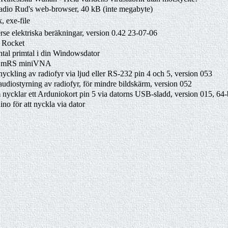
dio Rud's web-browser, 40 kB (inte megabyte)
 exe-file
rse elektriska beräkningar, version 0.42 23-07-06
d Rocket
tal primtal i din Windowsdator
ör mRS miniVNA
yckling av radiofyr via ljud eller RS-232 pin 4 och 5, version 053
udiostyrning av radiofyr, för mindre bildskärm, version 052
ycklar ett Arduniokort pin 5 via datorns USB-sladd, version 015, 64-
ino för att nyckla via dator