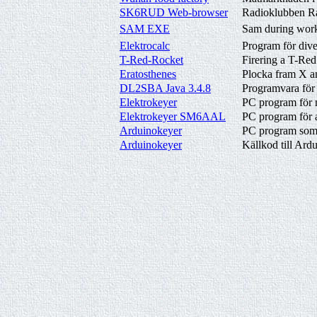
SK6RUD Web-browser
Radioklubben Ra
SAM EXE
Sam during work,
Elektrocalc
Program för dive
T-Red-Rocket
Firering a T-Re
Eratosthenes
Plocka fram X an
DL2SBA Java 3.4.8
Programvara f
Elektrokeyer
PC program för n
Elektrokeyer SM6AAL
PC program för a
Arduinokeyer
PC program som n
Arduinokeyer
Källkod till Ardu