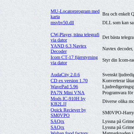
MU-Locatorprogram med
Bra och enkelt 
karta
msvbv50.dll
DLL som kan sak
CW-Player, träna telegrafi
Det bästa telegr
via dator
YAND 6.3 Navtex
Navtex decoder, 
Decoder
Icom CT-17 fjärrstyrning
Styr din Icom-ra
via dator
AudaCity 2.0.6
Svenskt ljudred
CD ex version 1.70
Konverterar låta
WavePad 5.96
Ljudredigeringsp
PA7N Mini VNA
Programvara f
Mods IC-910H by
Diverse olika m
KB2LJJ
Quick Reciever by
SM0VPO-Harry ha
SM0VPO
SAQrx
Lyssna på Grime
SAQrx
Lyssna på Grimet
Wuhan food factory
Matmarknaden i 